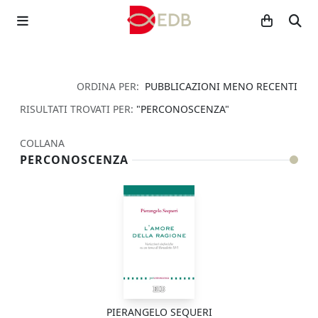
ORDINA PER:
PUBBLICAZIONI MENO RECENTI
RISULTATI TROVATI PER:
"PERCONOSCENZA"
COLLANA
PERCONOSCENZA
PIERANGELO SEQUERI