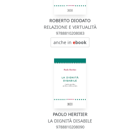
ROBERTO DIODATO
RELAZIONE E VIRTUALITÀ
9788810208083
anche in
e
book
PAOLO HERITIER
LA DIGNITÀ DISABILE
9788810208090