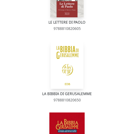
LE LETTERE DI PAOLO
9788810820605
LA BIBBIA DI GERUSALEMME
9788810820650