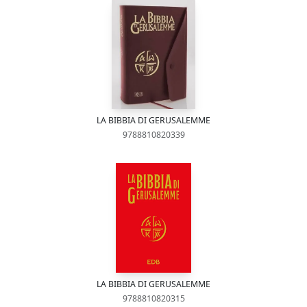
LA BIBBIA DI GERUSALEMME
9788810820339
LA BIBBIA DI GERUSALEMME
9788810820315