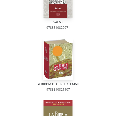
SALMI
9788810820971
LA BIBBIA DI GERUSALEMME
9788810821107