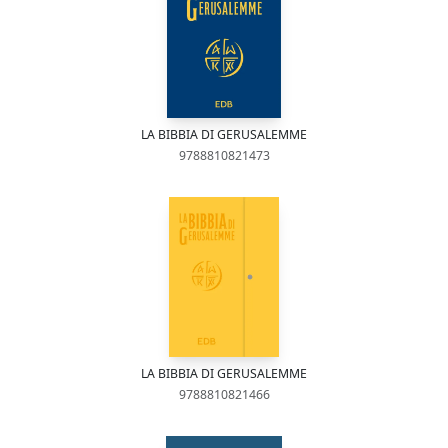
LA BIBBIA DI GERUSALEMME
9788810821473
LA BIBBIA DI GERUSALEMME
9788810821466