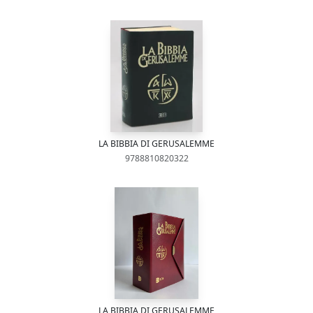
LA BIBBIA DI GERUSALEMME
9788810820322
LA BIBBIA DI GERUSALEMME