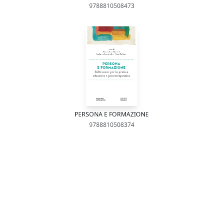
9788810508473
PERSONA E FORMAZIONE
9788810508374