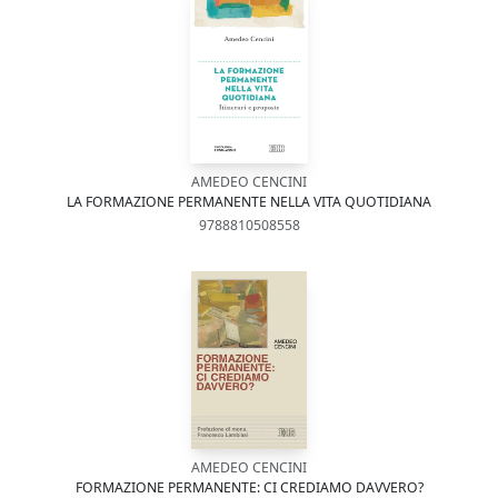
AMEDEO CENCINI
LA FORMAZIONE PERMANENTE NELLA VITA QUOTIDIANA
9788810508558
AMEDEO CENCINI
FORMAZIONE PERMANENTE: CI CREDIAMO DAVVERO?