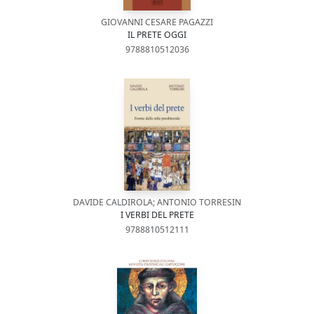
GIOVANNI CESARE PAGAZZI
IL PRETE OGGI
9788810512036
DAVIDE CALDIROLA; ANTONIO TORRESIN
I VERBI DEL PRETE
9788810512111