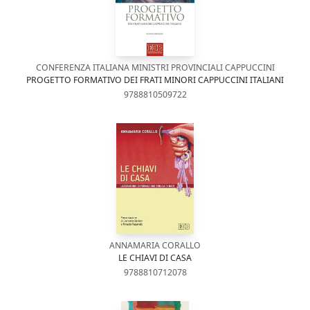
CONFERENZA ITALIANA MINISTRI PROVINCIALI CAPPUCCINI
PROGETTO FORMATIVO DEI FRATI MINORI CAPPUCCINI ITALIANI
9788810509722
ANNAMARIA CORALLO
LE CHIAVI DI CASA
9788810712078