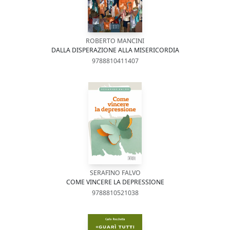
ROBERTO MANCINI
DALLA DISPERAZIONE ALLA MISERICORDIA
9788810411407
SERAFINO FALVO
COME VINCERE LA DEPRESSIONE
9788810521038