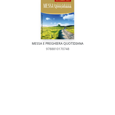
MESSA E PREGHIERA QUOTIDIANA
9788810170748