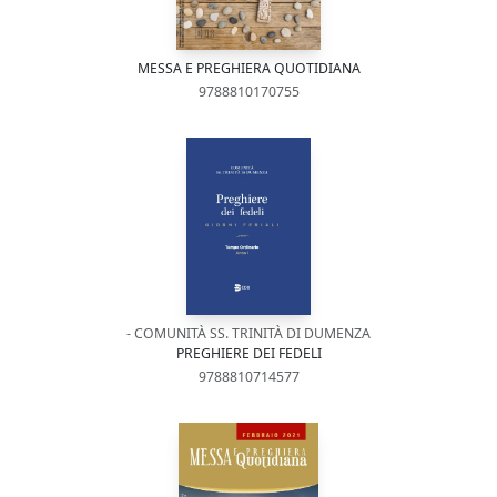
MESSA E PREGHIERA QUOTIDIANA
9788810170755
- COMUNITÀ SS. TRINITÀ DI DUMENZA
PREGHIERE DEI FEDELI
9788810714577