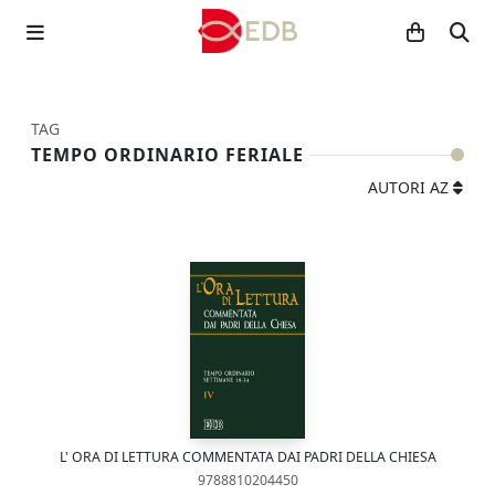
TAG
TEMPO ORDINARIO FERIALE
AUTORI AZ
L' ORA DI LETTURA COMMENTATA DAI PADRI DELLA CHIESA
9788810204450