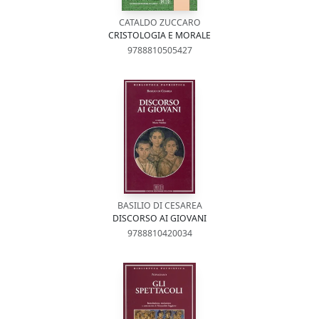
CATALDO ZUCCARO
CRISTOLOGIA E MORALE
9788810505427
BASILIO DI CESAREA
DISCORSO AI GIOVANI
9788810420034