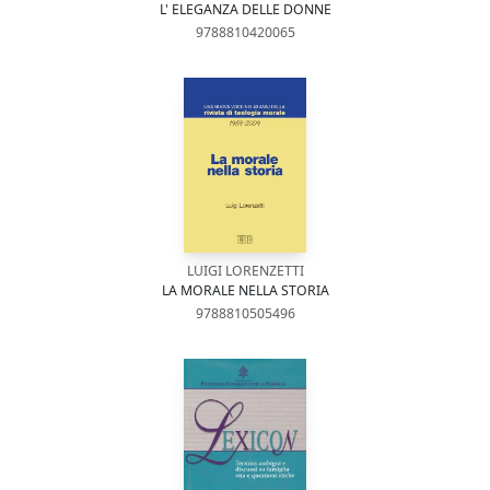
L' ELEGANZA DELLE DONNE
9788810420065
LUIGI LORENZETTI
LA MORALE NELLA STORIA
9788810505496