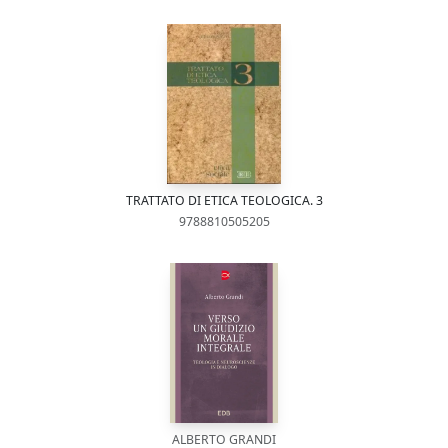
TRATTATO DI ETICA TEOLOGICA. 3
9788810505205
ALBERTO GRANDI