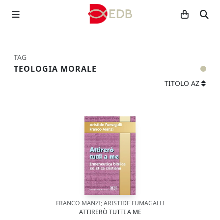
TAG
TEOLOGIA MORALE
TITOLO AZ
FRANCO MANZI; ARISTIDE FUMAGALLI
ATTIRERÒ TUTTI A ME