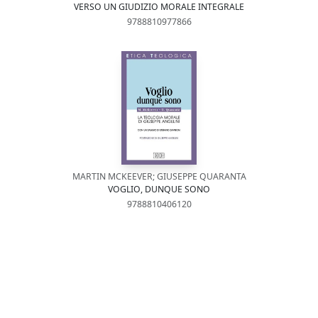
VERSO UN GIUDIZIO MORALE INTEGRALE
9788810977866
MARTIN MCKEEVER; GIUSEPPE QUARANTA
VOGLIO, DUNQUE SONO
9788810406120