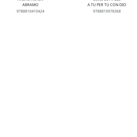
ABRAMO
A TU PER TU CON DIO
9788810410424
9788810978368