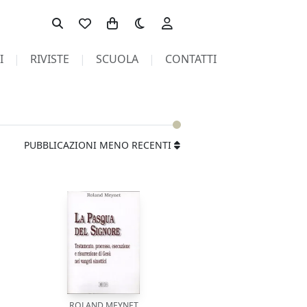
Toggle theme
I
RIVISTE
SCUOLA
CONTATTI
PUBBLICAZIONI MENO RECENTI
ROLAND MEYNET