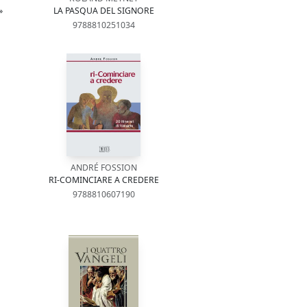
»
LA PASQUA DEL SIGNORE
9788810251034
ANDRÉ FOSSION
RI-COMINCIARE A CREDERE
9788810607190