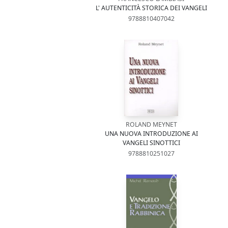
L' AUTENTICITÀ STORICA DEI VANGELI
9788810407042
ROLAND MEYNET
UNA NUOVA INTRODUZIONE AI
VANGELI SINOTTICI
9788810251027