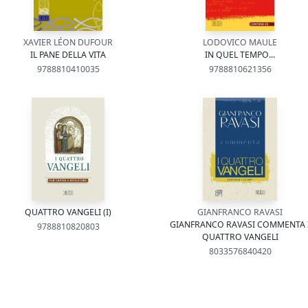
XAVIER LÉON DUFOUR
LODOVICO MAULE
IL PANE DELLA VITA
IN QUEL TEMPO...
9788810410035
9788810621356
QUATTRO VANGELI (I)
GIANFRANCO RAVASI
GIANFRANCO RAVASI COMMENTA 
9788810820803
QUATTRO VANGELI
8033576840420