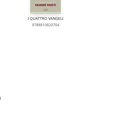
I QUATTRO VANGELI
9788810820704
I