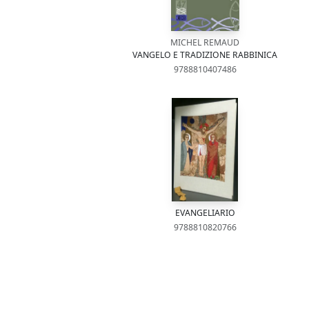
MICHEL REMAUD
VANGELO E TRADIZIONE RABBINICA
9788810407486
EVANGELIARIO
9788810820766