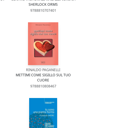
SHERLOCK ORMS
9788810707401
RINALDO PAGANELLI
METTIMI COME SIGILLO SUL TUO
CUORE
9788810808467