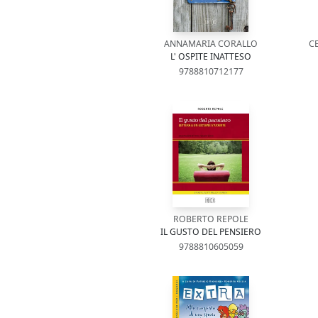
ANNAMARIA CORALLO
C
L' OSPITE INATTESO
9788810712177
ROBERTO REPOLE
IL GUSTO DEL PENSIERO
9788810605059