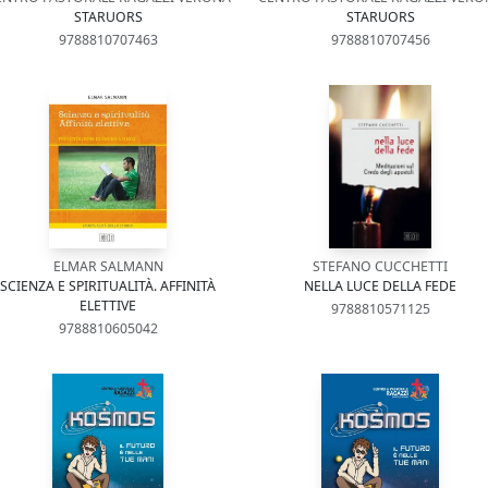
STARUORS
STARUORS
9788810707463
9788810707456
ELMAR SALMANN
STEFANO CUCCHETTI
SCIENZA E SPIRITUALITÀ. AFFINITÀ
NELLA LUCE DELLA FEDE
ELETTIVE
9788810571125
9788810605042