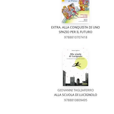
EXTRA. ALLA CONQUISTA DI UNO
SPAZIO PER IL FUTURO
9788810707418
GIOVANNI TAGLIAFERRO
ALLA SCUOLA DI LUCIGNOLO
9788810809495