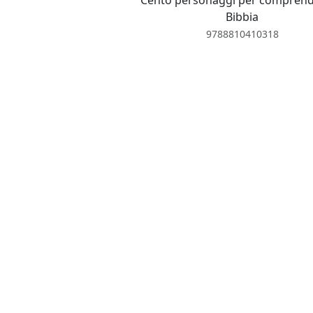
Cento personaggi per comprend
Bibbia
9788810410318