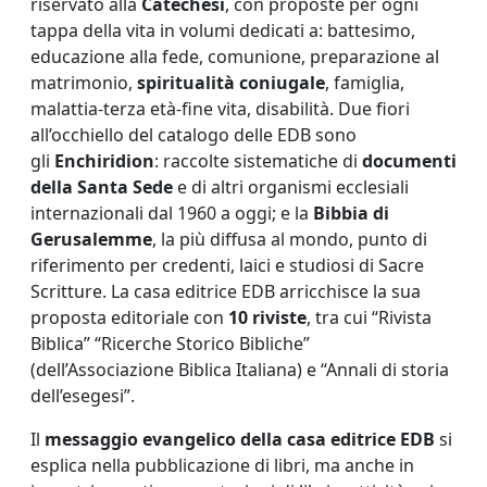
riservato alla
Catechesi
, con proposte per ogni
tappa della vita in volumi dedicati a: battesimo,
educazione alla fede, comunione, preparazione al
matrimonio,
spiritualità coniugale
, famiglia,
malattia-terza età-fine vita, disabilità. Due fiori
all’occhiello del catalogo delle EDB sono
gli
Enchiridion
: raccolte sistematiche di
documenti
della Santa Sede
e di altri organismi ecclesiali
internazionali dal 1960 a oggi; e la
Bibbia di
Gerusalemme
, la più diffusa al mondo, punto di
riferimento per credenti, laici e studiosi di Sacre
Scritture. La casa editrice EDB arricchisce la sua
proposta editoriale con
10 riviste
, tra cui “Rivista
Biblica” “Ricerche Storico Bibliche”
(dell’Associazione Biblica Italiana) e “Annali di storia
dell’esegesi”.
Il
messaggio evangelico della casa editrice EDB
si
esplica nella pubblicazione di libri, ma anche in