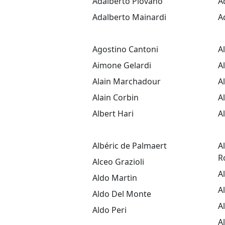
Adalberto Piovano
A
Adalberto Mainardi
A
Agostino Cantoni
A
Aimone Gelardi
A
Alain Marchadour
A
Alain Corbin
A
Albert Hari
A
Albéric de Palmaert
A
R
Alceo Grazioli
A
Aldo Martin
A
Aldo Del Monte
A
Aldo Peri
A