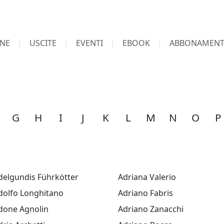
NE
USCITE
EVENTI
EBOOK
ABBONAMENT
G
H
I
J
K
L
M
N
O
P
delgundis Führkötter
Adriana Valerio
dolfo Longhitano
Adriano Fabris
done Agnolin
Adriano Zanacchi