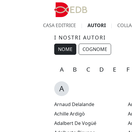
CASA EDITRICE
AUTORI
COLLA
I NOSTRI AUTORI
NOME
COGNOME
W
X
Y
Z
A
B
C
D
E
F
A
Arnaud Delalande
A
Achille Ardigò
A
Adalbert De Vogüé
A