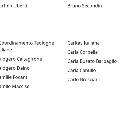
ortolo Uberti
Bruno Secondin
 Coordinamento Teologhe
Caritas Italiana
aliane
Carla Corbella
alogero Caltagirone
Carla Busato Barbaglio
alogero Daino
Carla Canullo
amille Focant
Carlo Bresciani
amilo Maccise