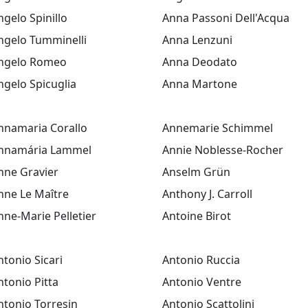
ngelo Spinillo
Anna Passoni Dell'Acqua
ngelo Tumminelli
Anna Lenzuni
ngelo Romeo
Anna Deodato
ngelo Spicuglia
Anna Martone
nnamaria Corallo
Annemarie Schimmel
nnamária Lammel
Annie Noblesse-Rocher
nne Gravier
Anselm Grün
nne Le Maître
Anthony J. Carroll
nne-Marie Pelletier
Antoine Birot
ntonio Sicari
Antonio Ruccia
ntonio Pitta
Antonio Ventre
ntonio Torresin
Antonio Scattolini