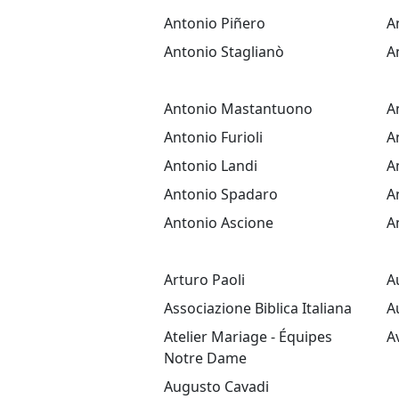
Antonio Piñero
A
Antonio Staglianò
A
Antonio Mastantuono
A
Antonio Furioli
A
Antonio Landi
A
Antonio Spadaro
A
Antonio Ascione
A
Arturo Paoli
A
Associazione Biblica Italiana
A
Atelier Mariage - Équipes
A
Notre Dame
Augusto Cavadi