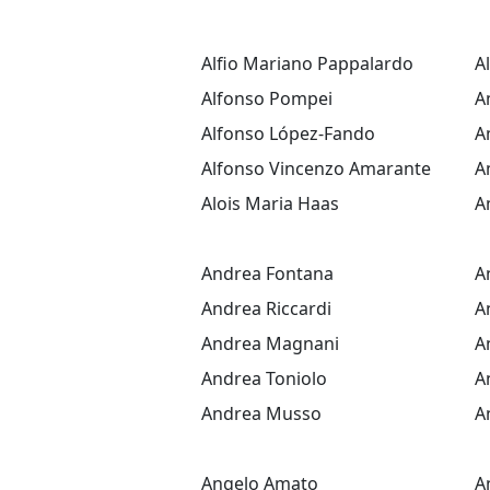
Alfio Mariano Pappalardo
A
Alfonso Pompei
A
Alfonso López-Fando
A
Alfonso Vincenzo Amarante
A
Alois Maria Haas
A
Andrea Fontana
A
Andrea Riccardi
A
Andrea Magnani
A
Andrea Toniolo
A
Andrea Musso
A
Angelo Amato
A