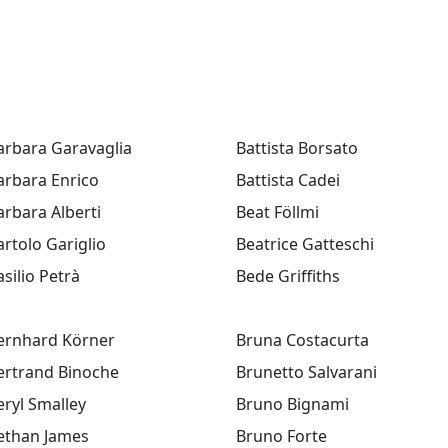
arbara Garavaglia
Battista Borsato
arbara Enrico
Battista Cadei
arbara Alberti
Beat Föllmi
artolo Gariglio
Beatrice Gatteschi
asilio Petrà
Bede Griffiths
ernhard Körner
Bruna Costacurta
ertrand Binoche
Brunetto Salvarani
eryl Smalley
Bruno Bignami
ethan James
Bruno Forte