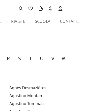
Toggle theme
I
RIVISTE
SCUOLA
CONTATTI
R
S
T
U
V
W
X
Y
Z
A
Agnès Desmazières
Agostino Montan
Agostino Tommaselli