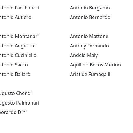
ntonio Facchinetti
Antonio Bergamo
ntonio Autiero
Antonio Bernardo
ntonio Montanari
Antonio Mattone
ntonio Angelucci
Antony Fernando
ntonio Cuciniello
Anđelo Maly
ntonio Sacco
Aquilino Bocos Merino
ntonio Ballarò
Aristide Fumagalli
ugusto Chendi
ugusto Palmonari
verardo Dini