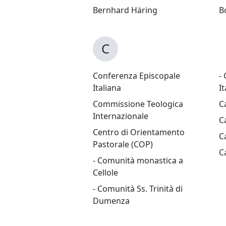
Bernhard Häring
B
C
Conferenza Episcopale
-
Italiana
It
Commissione Teologica
C
Internazionale
C
Centro di Orientamento
C
Pastorale (COP)
C
- Comunità monastica a
Cellole
- Comunità Ss. Trinità di
Dumenza