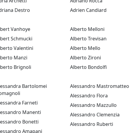
dria Archetti
Adriano Rocca
driana Destro
Adrien Candiard
lbert Vanhoye
Alberto Melloni
lbert Schmucki
Alberto Trevisan
lberto Valentini
Alberto Mello
lberto Manzi
Alberto Zironi
lberto Brignoli
Alberto Bondolfi
lessandra Bartolomei
Alessandro Mastromatteo
omagnoli
Alessandro Flora
lessandra Farneti
Alessandro Mazzullo
lessandro Manenti
Alessandro Clemenzia
lessandro Bonetti
Alessandro Ruberti
lessandro Amapani