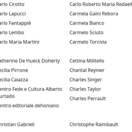
arlo Cirotto
Carlo Roberto Maria Redaell
arlo Lapucci
Carmela Gaini Rebora
arlo Fantappiè
Carmela Bianco
arlo Lembo
Carmelo Sciuto
arlo Maria Martini
Carmelo Torcivia
atherine De Hueck Doherty
Cettina Militello
ecilia Pirrone
Chantal Reynier
ecilia Caiazza
Charles Singer
entro Fede e Cultura Alberto
Charles Taylor
urtado
Charles Perrault
entro editoriale dehoniano
hristian Gabrieli
Christophe Raimbault