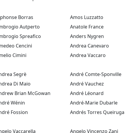
lphonse Borras
Amos Luzzatto
mbrogio Autperto
Anatole France
mbrogio Spreafico
Anders Nygren
medeo Cencini
Andrea Canevaro
melio Cimini
Andrea Vaccaro
ndrea Segrè
André Comte-Sponville
ndrea Di Maio
André Vauchez
ndrew Brian McGowan
André Léonard
ndré Wénin
André-Marie Dubarle
ndré Fossion
Andrés Torres Queiruga
ngelo Vaccarella
Angelo Vincenzo Zani