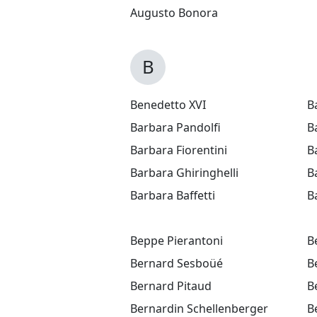
Augusto Bonora
B
Benedetto XVI
B
Barbara Pandolfi
B
Barbara Fiorentini
B
Barbara Ghiringhelli
B
Barbara Baffetti
B
Beppe Pierantoni
B
Bernard Sesboüé
B
Bernard Pitaud
B
Bernardin Schellenberger
B