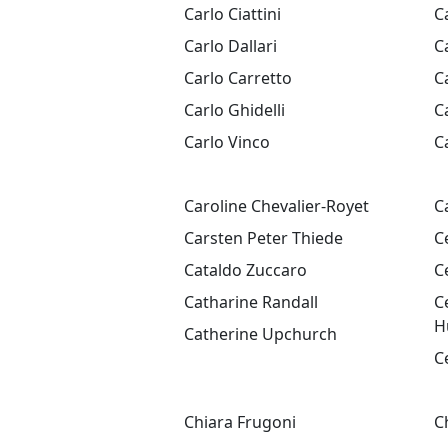
Carlo Ciattini
C
Carlo Dallari
C
Carlo Carretto
C
Carlo Ghidelli
C
Carlo Vinco
C
Caroline Chevalier-Royet
C
Carsten Peter Thiede
C
Cataldo Zuccaro
C
Catharine Randall
C
H
Catherine Upchurch
C
Chiara Frugoni
C