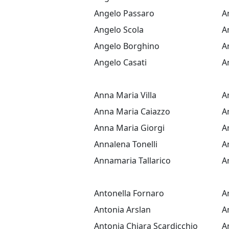
Angelo Passaro
A
Angelo Scola
A
Angelo Borghino
A
Angelo Casati
A
Anna Maria Villa
A
Anna Maria Caiazzo
A
Anna Maria Giorgi
A
Annalena Tonelli
A
Annamaria Tallarico
A
Antonella Fornaro
A
Antonia Arslan
A
Antonia Chiara Scardicchio
A