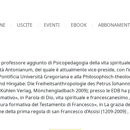
NE
USCITE
EVENTI
EBOOK
ABBONAMENT
rofessore aggiunto di Psicopedagogia della vita spirituale 
rsità Antonianum, del quale è attualmente vice-preside, con l
Pontificia Università Gregoriana e alla Philosophisch-theol
 und Hingabe: Die Freiheitsanthropologie des Petrus Iohanni
 Kühlen Verlag, Mönchengladbach 2009); presso le EDB ha p
mativo», in Parola di Dio, vita spirituale e francescanesimo , 
ra formativa del Testamento di Francesco», in La grazia dell
ne della prima regola di san Francesco d’Assisi (1209-2009) , a