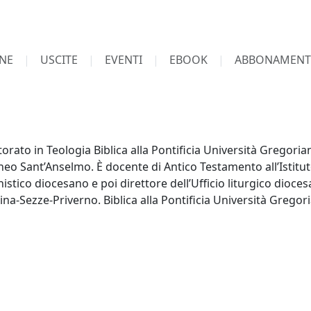
NE
USCITE
EVENTI
EBOOK
ABBONAMENT
orato in Teologia Biblica alla Pontificia Università Gregorian
Ateneo Sant’Anselmo. È docente di Antico Testamento all’Istit
echistico diocesano e poi direttore dell’Ufficio liturgico dioc
acina-Sezze-Priverno. Biblica alla Pontificia Università Grego