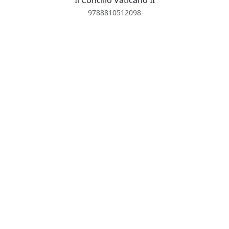
Il Concilio Vaticano II
9788810512098