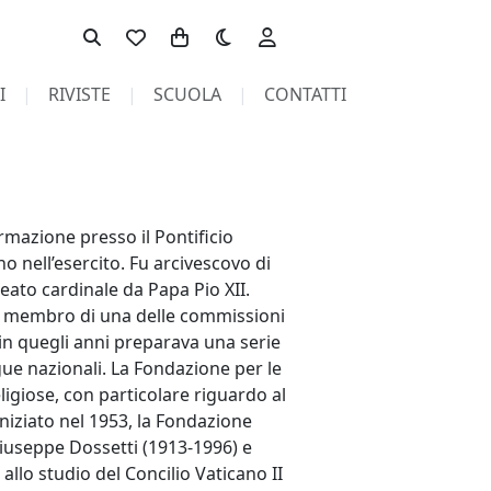
Toggle theme
I
RIVISTE
SCUOLA
CONTATTI
mazione presso il Pontificio
no nell’esercito. Fu arcivescovo di
eato cardinale da Papa Pio XII.
e e membro di una delle commissioni
 in quegli anni preparava una serie
ngue nazionali. La Fondazione per le
eligiose, con particolare riguardo al
iniziato nel 1953, la Fondazione
 Giuseppe Dossetti (1913-1996) e
llo studio del Concilio Vaticano II