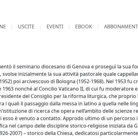
NE
USCITE
EVENTI
EBOOK
ABBONAMENT
ntò il seminario diocesano di Genova e proseguì la sua for
4, svolse inizialmente la sua attività pastorale quale cappella
952) poi arcivescovo di Bologna (1952-1968). Nel 1953 fu cr
 e 1963 nonché al Concilio Vaticano II, di cui fu moderator
residente del Consiglio per la riforma liturgica, che proprio
ra i quali il passaggio dalla messa in latino a quella nelle li
n’istituzione di ricerca che opera nell’ambito delle scienze r
cui esso è venuto a contatto. Approdo ultimo di un percorso 
tifica nel campo delle discipline storico-religiose iniziata da
26-2007) – storico della Chiesa, dedicatosi particolarmente a