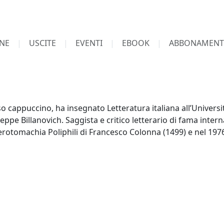
NE
USCITE
EVENTI
EBOOK
ABBONAMENT
so cappuccino, ha insegnato Letteratura italiana all’Universi
eppe Billanovich. Saggista e critico letterario di fama inter
otomachia Poliphili di Francesco Colonna (1499) e nel 1976 l