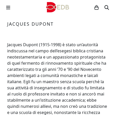
JACQUES DUPONT
Jacques Dupont (1915-1998) è stato un’autorità
indiscussa nel campo dell’esegesi biblica cristiana
neotestamentaria e un appassionato protagonista
di quel fermento di rinnovamento spirituale che ha
caratterizzato tra gli anni ’70 e ’90 del Novecento
ambienti legati a comunità monastiche e laicali
italiane. Egli fu un maestro senza scuola perché la
sua attività di insegnamento e di studio fu limitata
al ruolo di professore invitato e non si ancorò mai
stabilmente a un’istituzione accademica; ebbe
quindi numerosi allievi, ma non creò una tradizione
e una scuola di esegesi, nonostante la ricchezza