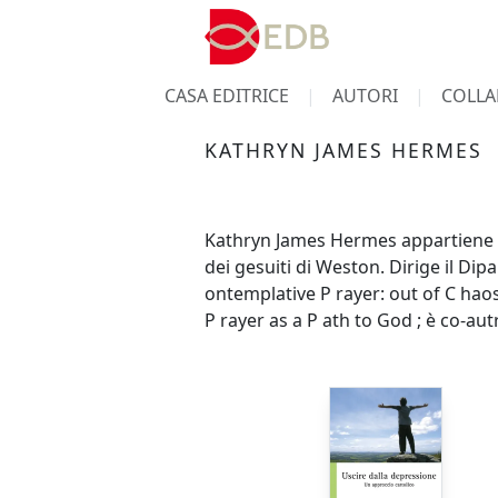
CASA EDITRICE
AUTORI
COLLA
KATHRYN JAMES HERMES
Kathryn James Hermes appartiene al
dei gesuiti di Weston. Dirige il Di
ontemplative P rayer: out of C haos,
P rayer as a P ath to God ; è co-aut