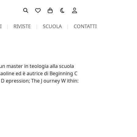
Toggle theme
I
RIVISTE
SCUOLA
CONTATTI
n master in teologia alla scuola
Paoline ed è autrice di Beginning C
g D epression; The J ourney W ithin: