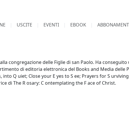
NE
USCITE
EVENTI
EBOOK
ABBONAMENT
la congregazione delle Figlie di san Paolo. Ha conseguito u
partimento di editoria elettronica del Books and Media delle 
 into Q uiet; Close your E yes to S ee; Prayers for S urvivin
rice di The R osary: C ontemplating the F ace of Christ.