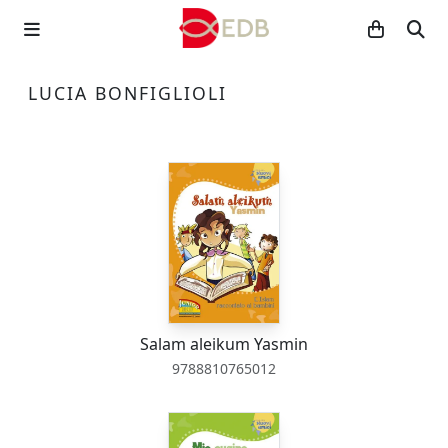
LUCIA BONFIGLIOLI
Salam aleikum Yasmin
9788810765012