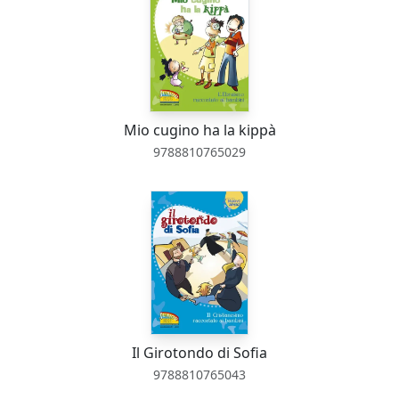
Mio cugino ha la kippà
9788810765029
Il Girotondo di Sofia
9788810765043