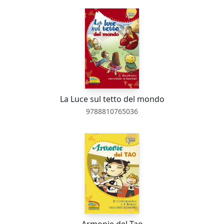
La Luce sul tetto del mondo
9788810765036