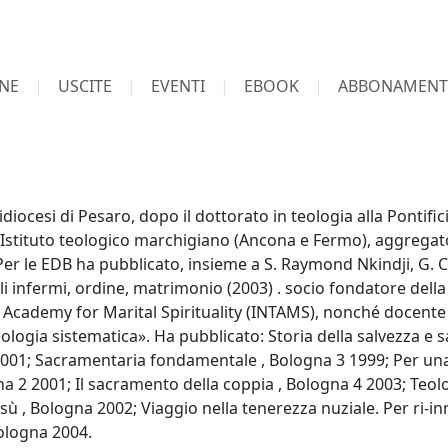
NE
USCITE
EVENTI
EBOOK
ABBONAMENT
diocesi di Pesaro, dopo il dottorato in teologia alla Pontifi
Istituto teologico marchigiano (Ancona e Fermo), aggregato 
Per le EDB ha pubblicato, insieme a S. Raymond Nkindji, G. C
li infermi, ordine, matrimonio (2003) . socio fondatore della 
l Academy for Marital Spirituality (INTAMS), nonché docente al
eologia sistematica». Ha pubblicato: Storia della salvezza e 
2001; Sacramentaria fondamentale , Bologna 3 1999; Per una 
gna 2 2001; Il sacramento della coppia , Bologna 4 2003; Teol
sù , Bologna 2002; Viaggio nella tenerezza nuziale. Per ri-i
Bologna 2004.