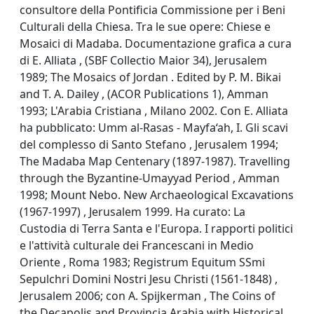
consultore della Pontificia Commissione per i Beni
Culturali della Chiesa. Tra le sue opere: Chiese e
Mosaici di Madaba. Documentazione grafica a cura
di E. Alliata , (SBF Collectio Maior 34), Jerusalem
1989; The Mosaics of Jordan . Edited by P. M. Bikai
and T. A. Dailey , (ACOR Publications 1), Amman
1993; L'Arabia Cristiana , Milano 2002. Con E. Alliata
ha pubblicato: Umm al-Rasas - Mayfa‘ah, I. Gli scavi
del complesso di Santo Stefano , Jerusalem 1994;
The Madaba Map Centenary (1897-1987). Travelling
through the Byzantine-Umayyad Period , Amman
1998; Mount Nebo. New Archaeological Excavations
(1967-1997) , Jerusalem 1999. Ha curato: La
Custodia di Terra Santa e l'Europa. I rapporti politici
e l'attività culturale dei Francescani in Medio
Oriente , Roma 1983; Registrum Equitum SSmi
Sepulchri Domini Nostri Jesu Christi (1561-1848) ,
Jerusalem 2006; con A. Spijkerman , The Coins of
the Decapolis and Provincia Arabia with Historical