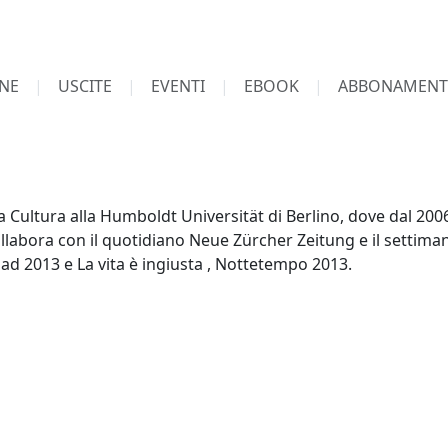
NE
USCITE
EVENTI
EBOOK
ABBONAMENT
ultura alla Humboldt Universität di Berlino, dove dal 2006 
ollabora con il quotidiano Neue Zürcher Zeitung e il settiman
alaad 2013 e La vita è ingiusta , Nottetempo 2013.