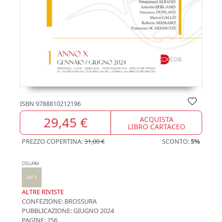
ISBN
9788810212196
29,45 €
ACQUISTA
LIBRO CARTACEO
PREZZO COPERTINA:
31,00 €
SCONTO:
5%
COLLANA
0413
ALTRE RIVISTE
CONFEZIONE:
BROSSURA
PUBBLICAZIONE:
GIUGNO 2024
PAGINE: 256