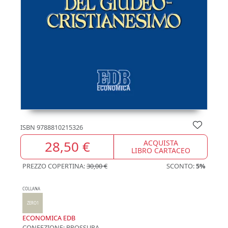
ISBN
9788810215326
28,50 €
ACQUISTA
LIBRO CARTACEO
PREZZO COPERTINA:
30,00 €
SCONTO:
5%
COLLANA
ZERO1
ECONOMICA EDB
CONFEZIONE:
BROSSURA