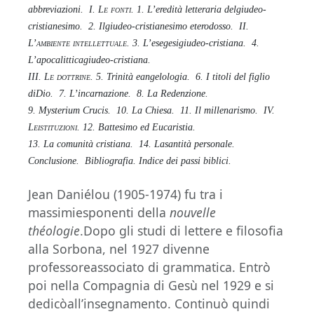
abbreviazioni.
I.
Le fonti
. 1. L’eredità letteraria delgiudeo-
cristianesimo.
2. Ilgiudeo-cristianesimo eterodosso.
II.
L’ambiente intellettuale
. 3. L’esegesigiudeo-cristiana.
4.
L’apocalitticagiudeo-cristiana.
III.
Le dottrine
. 5. Trinità eangelologia.
6. I titoli del figlio
diDio.
7. L’incarnazione.
8. La Redenzione.
9. Mysterium Crucis.
10. La Chiesa.
11. Il millenarismo.
IV.
Leistituzioni
. 12. Battesimo ed Eucaristia.
13. La comunità cristiana.
14. Lasantità personale.
Conclusione.
Bibliografia.
Indice dei passi biblici.
Jean Daniélou (1905-1974) fu tra i
massimiesponenti della
nouvelle
théologie
.Dopo gli studi di lettere e filosofia
alla Sorbona, nel 1927 divenne
professoreassociato di grammatica. Entrò
poi nella Compagnia di Gesù nel 1929 e si
dedicòall’insegnamento. Continuò quindi