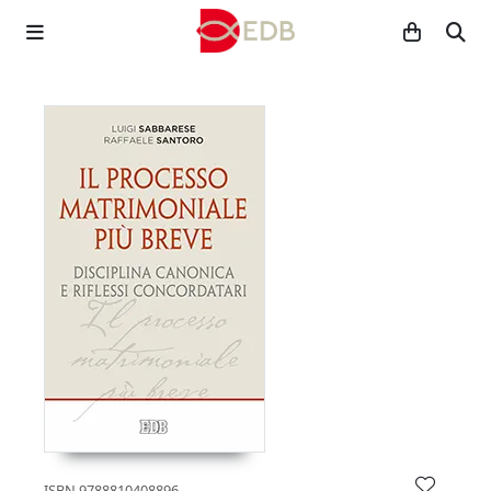
ISBN
9788810408896