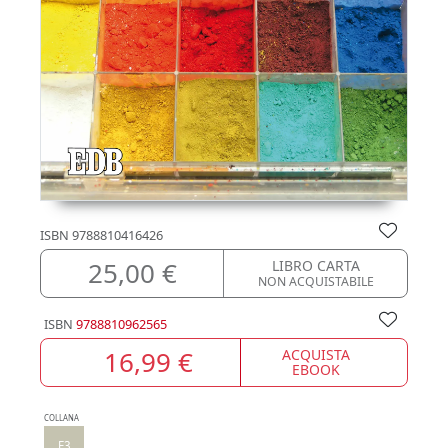
ISBN
9788810416426
25,00 €
LIBRO CARTA
NON ACQUISTABILE
ISBN
9788810962565
16,99 €
ACQUISTA
EBOOK
COLLANA
E3