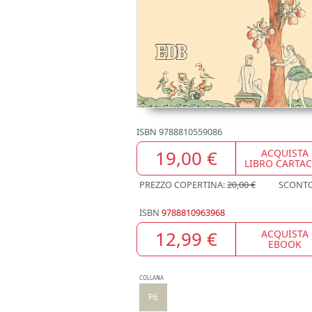
ISBN
9788810559086
19,00 €
ACQUISTA
LIBRO CARTA
PREZZO COPERTINA:
20,00 €
SCONT
ISBN
9788810963968
12,99 €
ACQUISTA
EBOOK
COLLANA
P6