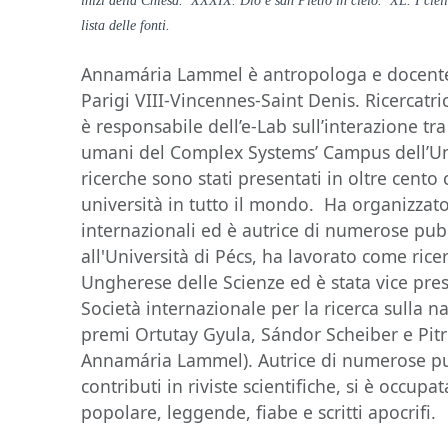
inizi della Chiesa. XXXIX. Dio e san Pietro in cielo. XL. I ciel
lista delle fonti.
Annamária Lammel è antropologa e docente d
Parigi VIII-Vincennes-Saint Denis. Ricercatr
è responsabile dell’e-Lab sull’interazione tra
umani del Complex Systems’ Campus dell’Unes
ricerche sono stati presentati in oltre cento
università in tutto il mondo. Ha organizzato
internazionali ed è autrice di numerose pub
all'Università di Pécs, ha lavorato come rice
Ungherese delle Scienze ed è stata vice pres
Società internazionale per la ricerca sulla n
premi Ortutay Gyula, Sándor Scheiber e Pi
Annamária Lammel). Autrice di numerose pub
contributi in riviste scientifiche, si è occupa
popolare, leggende, fiabe e scritti apocrifi.