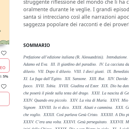
struggente riflessione del mondo che li ha c
oralmente durante le veglie. I grandi episod
santa si intrecciano così alle narrazioni apo
saggezza popolare dei racconti e dei prover
SOMMARIO
Prefazione all’edizione italiana (
R. Alessandrini
). Introduzione. 
Adamo ed Eva. III. Il giardino del paradiso. IV. La cacciata da
CEO
diluvio. VII. Dopo il diluvio. VIII. I dieci giusti. IX. Benedizi
O:
5%
XI. La fuga dall’Egitto. XII. Sansone. XIII. Rut. XIV. Davide.
fuoco. XVII. Tobia. XVIII. Giuditta ed Ester. XIX. Dio ha dato
che poserà il piede sulla testa del drago. XXII. La nascita di 
XXIV. Quando era piccolo. XXV. La vita di Maria. XXVI. Mio f
Signore. XXVIII. Io vi dico. XXIX. Alzati e cammina. XXX. Ge
che voglio. XXXII. Così parlava Gesù Cristo. XXXIII. A Dio p
XXXV. C’era una volta. XXXVI. Gesù perseguitato. XXXVII. Mor