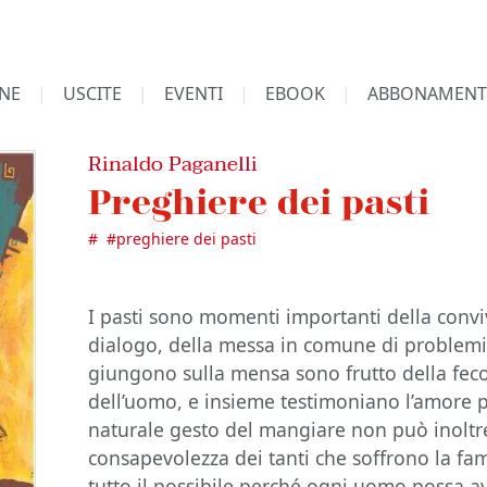
NE
USCITE
EVENTI
EBOOK
ABBONAMENT
Rinaldo Paganelli
Preghiere dei pasti
#
#
preghiere dei pasti
I pasti sono momenti importanti della convi
dialogo, della messa in comune di problemi 
giungono sulla mensa sono frutto della fecon
dell’uomo, e insieme testimoniano l’amore p
naturale gesto del mangiare non può inoltr
consapevolezza dei tanti che soffrono la fam
tutto il possibile perché ogni uomo possa ave