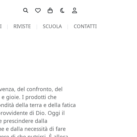
Toggle theme
I
RIVISTE
SCUOLA
CONTATTI
venza, del confronto, del
e gioie. I prodotti che
dità della terra e della fatica
rovvidente di Dio. Oggi il
e prescindere dalla
e e dalla necessità di fare
re di che nutrirsi. È allora