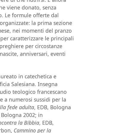
che viene donato, senza
. Le formule offerte dal
ì organizzate: la prima sezione
mese, nei momenti del pranzo
er caratterizzare le principali
 preghiere per circostanze
 nascite, anniversari, eventi
ureato in catechetica e
ficia Salesiana. Insegna
Studio teologico francescano
e a numerosi sussidi per la
lla fede adulta
, EDB, Bologna
, Bologna 2002; in
incontra la Bibbia
,
EDB,
arbon,
Cammino per la