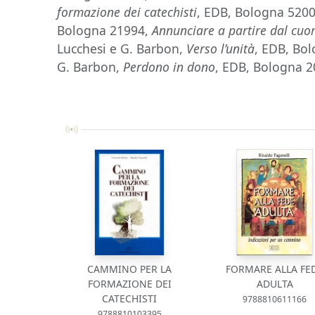
formazione dei catechisti
, EDB, Bologna 520
Bologna 21994,
Annunciare a partire dal cuo
Lucchesi e G. Barbon,
Verso l’unità
, EDB, Bol
G. Barbon,
Perdono in dono
, EDB, Bologna 
CAMMINO PER LA
FORMARE ALLA FE
FORMAZIONE DEI
ADULTA
CATECHISTI
9788810611166
9788810103395