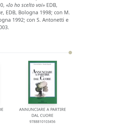
00,
«Io ho scelto voi»
EDB,
re
, EDB, Bologna 1998; con M.
ogna 1992; con S. Antonetti e
2003.
DE
ANNUNCIARE A PARTIRE
DAL CUORE
9788810103456