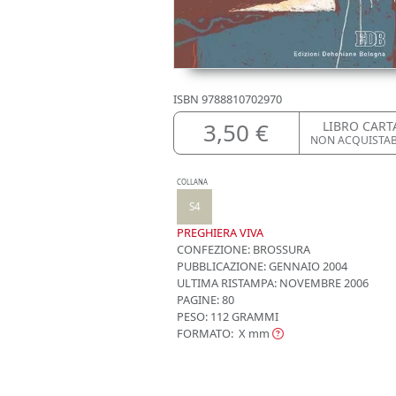
ISBN
9788810702970
3,50 €
LIBRO CART
NON ACQUISTA
COLLANA
S4
PREGHIERA VIVA
CONFEZIONE:
BROSSURA
PUBBLICAZIONE:
GENNAIO 2004
ULTIMA RISTAMPA:
NOVEMBRE 2006
PAGINE: 80
PESO: 112 GRAMMI
FORMATO: X
mm