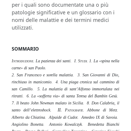
per i quali sono documentate una o più
patologie significative e un glossario con i
nomi delle malattie e dei termini medici
utilizzati.
SOMMARIO
Introduzione
. La pazienza dei santi. I.
Studi
. 1. La «spina nella
carne» di san Paolo.
2. San Francesco e sorella malattia. 3. San Giovanni di Dio,
rinchiuso in manicomio. 4. Una piaga cronica sul cammino di
san Camillo. 5. La malattia di sant’Alfonso immortalata nei
ritratti. 6. La «sofferta via» di santa Teresa del Bambin Gesù.
7. Il beato John Newman malato in Sicilia. 8. Don Calabria, il
II.
santo dell’elettroshock.
P
atografie
. Abbone di Metz.
Alberto da Chiatina. Alpaide di Cudot. Amedeo IX di Savoia.
Angiolino Bonetta. Antonio Kowalczyk. Benedetta Bianchi