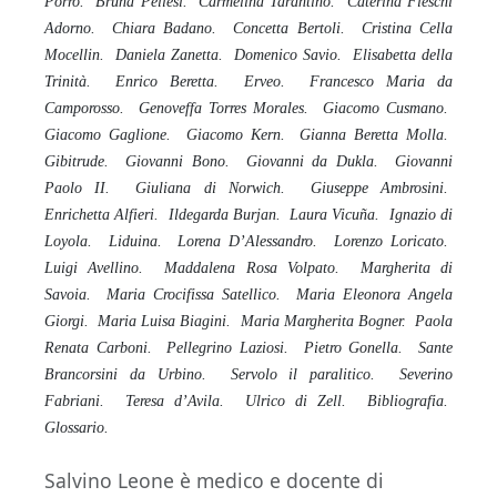
Porro. Bruna Pellesi. Carmelina Tarantino. Caterina Fieschi
Adorno. Chiara Badano. Concetta Bertoli. Cristina Cella
Mocellin. Daniela Zanetta. Domenico Savio. Elisabetta della
Trinità. Enrico Beretta. Erveo. Francesco Maria da
Camporosso. Genoveffa Torres Morales. Giacomo Cusmano.
Giacomo Gaglione. Giacomo Kern. Gianna Beretta Molla.
Gibitrude. Giovanni Bono. Giovanni da Dukla. Giovanni
Paolo II. Giuliana di Norwich. Giuseppe Ambrosini.
Enrichetta Alfieri. Ildegarda Burjan. Laura Vicuña. Ignazio di
Loyola. Liduina. Lorena D’Alessandro. Lorenzo Loricato.
Luigi Avellino. Maddalena Rosa Volpato. Margherita di
Savoia. Maria Crocifissa Satellico. Maria Eleonora Angela
Giorgi. Maria Luisa Biagini. Maria Margherita Bogner. Paola
Renata Carboni. Pellegrino Laziosi. Pietro Gonella. Sante
Brancorsini da Urbino. Servolo il paralitico. Severino
Fabriani. Teresa d’Avila. Ulrico di Zell. Bibliografia.
Glossario.
Salvino Leone è medico e docente di