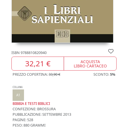
ISBN
9788810820940
32,21 €
ACQUISTA
LIBRO CARTACEO
PREZZO COPERTINA:
33,90 €
SCONTO:
5%
COLLANA
A1
BIBBIA E TESTI BIBLICI
CONFEZIONE:
BROSSURA
PUBBLICAZIONE:
SETTEMBRE 2013
PAGINE: 528
PESO: 880 GRAMMI