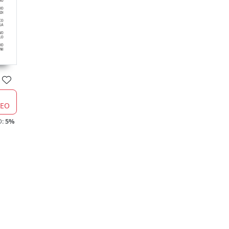
CEO
O:
5%