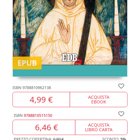
EPUB
ISBN
9788810962138
4,99 €
ACQUISTA
EBOOK
ISBN
9788810515150
6,46 €
ACQUISTA
LIBRO CARTA
PREZZO COPERTINA:
6,80 €
SCONTO:
5%