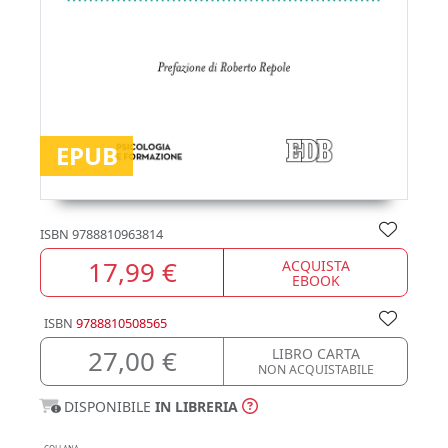
EPUB
ISBN
9788810963814
17,99 €
ACQUISTA
EBOOK
ISBN
9788810508565
27,00 €
LIBRO CARTA
NON ACQUISTABILE
DISPONIBILE
IN LIBRERIA