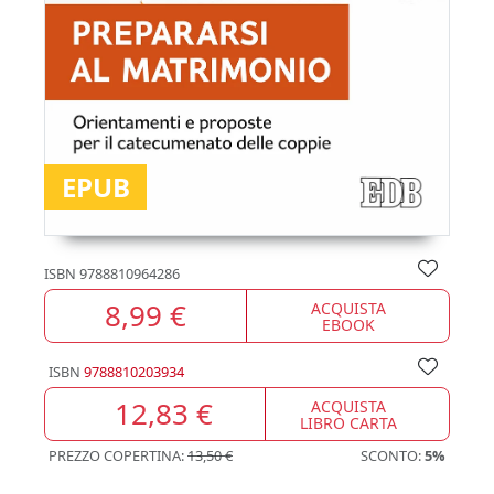
EPUB
ISBN
9788810964286
8,99 €
ACQUISTA
EBOOK
ISBN
9788810203934
12,83 €
ACQUISTA
LIBRO CARTA
PREZZO COPERTINA:
13,50 €
SCONTO:
5%