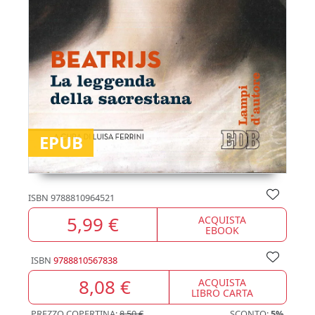
EPUB
ISBN
9788810964521
5,99 €
ACQUISTA
EBOOK
ISBN
9788810567838
8,08 €
ACQUISTA
LIBRO CARTA
PREZZO COPERTINA:
8,50 €
SCONTO:
5%