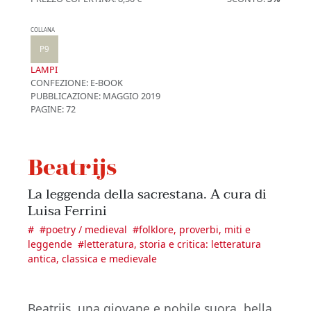
COLLANA
P9
LAMPI
CONFEZIONE:
E-BOOK
PUBBLICAZIONE:
MAGGIO 2019
PAGINE: 72
Beatrijs
La leggenda della sacrestana. A cura di
Luisa Ferrini
#
#
poetry / medieval
#
folklore, proverbi, miti e
leggende
#
letteratura, storia e critica: letteratura
antica, classica e medievale
Beatrijs, una giovane e nobile suora, bella