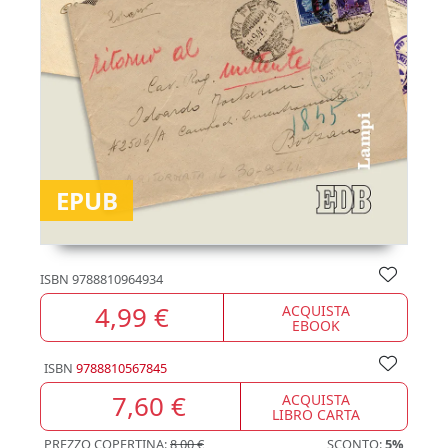
EPUB
ISBN
9788810964934
4,99 €
ACQUISTA
EBOOK
ISBN
9788810567845
7,60 €
ACQUISTA
LIBRO CARTA
PREZZO COPERTINA:
8,00 €
SCONTO:
5%