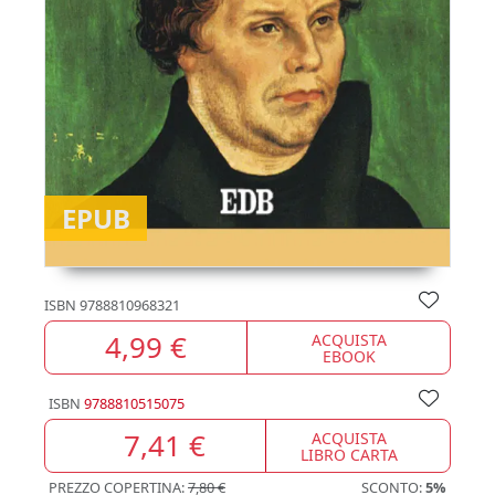
EPUB
ISBN
9788810968321
4,99 €
ACQUISTA
EBOOK
ISBN
9788810515075
7,41 €
ACQUISTA
LIBRO CARTA
PREZZO COPERTINA:
7,80 €
SCONTO:
5%