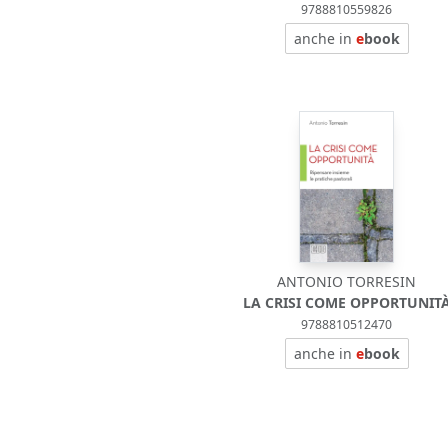
9788810559826
anche in
e
book
ANTONIO TORRESIN
LA CRISI COME OPPORTUNIT
9788810512470
anche in
e
book