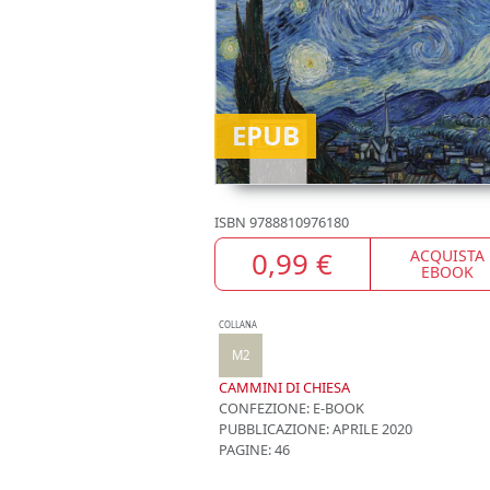
EPUB
ISBN
9788810976180
0,99 €
ACQUISTA
EBOOK
COLLANA
M2
CAMMINI DI CHIESA
CONFEZIONE:
E-BOOK
PUBBLICAZIONE:
APRILE 2020
PAGINE: 46