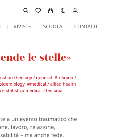
Toggle theme
I
RIVISTE
SCUOLA
CONTATTI
ende le stelle»
hristian theology / general
#
religion /
epidemiology
#
medical / allied health
 e statistica medica
#
teologia
nte a un evento traumatico che
ne, lavoro, relazione,
isabilità – ma anche fede,