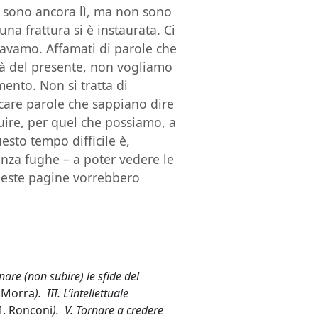
 – sono ancora lì, ma non sono
una frattura si è instaurata. Ci
vamo. Affamati di parole che
ità del presente, non vogliamo
mento. Non si tratta di
rcare parole che sappiano dire
uire, per quel che possiamo, a
esto tempo difficile è,
senza fughe – a poter vedere le
 queste pagine vorrebbero
are (non subire) le sfide del
. Morra
). III. L’intellettuale
. Ronconi
). V. Tornare a credere