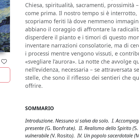
Chiesa, spiritualità, sacramenti, prossimità
come prima. Il nostro tempo si è interrotto, 
scopriamo feriti là dove nemmeno immagina
abbiano il coraggio di affrontare la radical
disperdere il pianto e i timori di questo mo
inventare narrazioni consolatorie, ma di ce
i processi mentre vengono vissuti, e contrib
«svegliare l’aurora». La notte che avvolge qu
nell’evidenza, necessaria – se attraversata 
stelle, che sono il riflesso dei sentieri che
offrire.
SOMMARIO
Introduzione. Nessuno si salva da solo. I. Accompagn
presente (
G. Bonfrate
). II. Realismo dello Spirito (
S
vulnerabile (
V. Rosito
). IV. Un popolo sacerdotale (
M