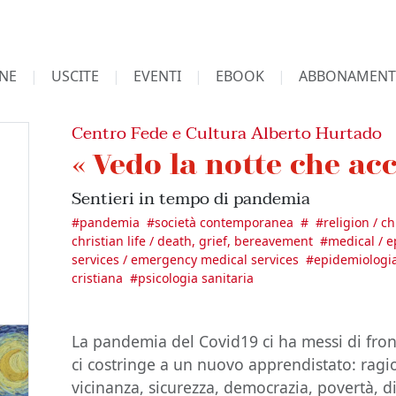
NE
USCITE
EVENTI
EBOOK
ABBONAMENT
Centro Fede e Cultura Alberto Hurtado
« Vedo la notte che acc
Sentieri in tempo di pandemia
#
pandemia
#
società contemporanea
#
#
religion / c
christian life / death, grief, bereavement
#
medical / 
services / emergency medical services
#
epidemiologia
cristiana
#
psicologia sanitaria
La pandemia del Covid19 ci ha messi di fro
ci costringe a un nuovo apprendistato: ragio
vicinanza, sicurezza, democrazia, povertà, d