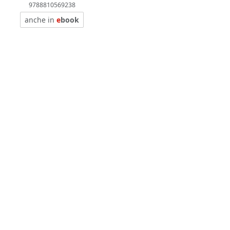
9788810569238
anche in
e
book