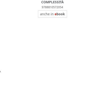
COMPLESSITÀ
9788810572054
anche in
e
book
À