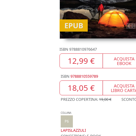
EPUB
ISBN
9788810976647
12,99 €
ACQUISTA
EBOOK
ISBN
9788810559789
18,05 €
ACQUISTA
LIBRO CART
PREZZO COPERTINA:
19,00 €
SCONT
COLLANA
P6
LAPISLAZZULI