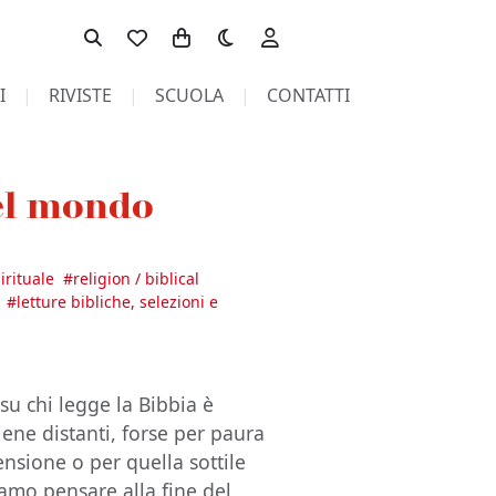
Toggle theme
I
RIVISTE
SCUOLA
CONTATTI
del mondo
irituale
#
religion / biblical
#
letture bibliche, selezioni e
a su chi legge la Bibbia è
tiene distanti, forse per paura
ensione o per quella sottile
amo pensare alla fine del