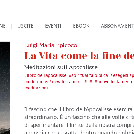
NE
USCITE
EVENTI
EBOOK
ABBONAMENT
Luigi Maria Epicoco
La Vita come la fine 
Meditazioni sull’Apocalisse
#
libro dell'apocalisse
#
spiritualità biblica
#
esegesi sp
meditations / new testament
#
#
#
nuovo testamento
meditazioni
Il fascino che il libro dell’Apocalisse esercit
straordinario. È un fascino che alle volte ci 
di sperimentare il limite della nostra compr
angoscia che ci scatta dentro quando dobbi