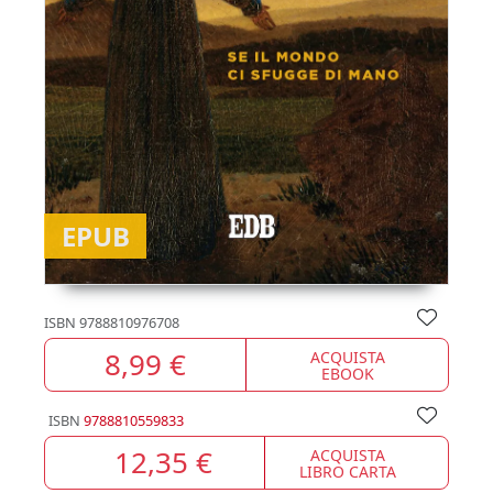
EPUB
ISBN
9788810976708
8,99 €
ACQUISTA
EBOOK
ISBN
9788810559833
12,35 €
ACQUISTA
LIBRO CARTA