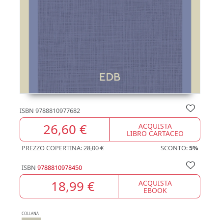
ISBN
9788810977682
26,60 €
ACQUISTA
LIBRO CARTACEO
PREZZO COPERTINA:
28,00 €
SCONTO:
5%
ISBN
9788810978450
18,99 €
ACQUISTA
EBOOK
COLLANA