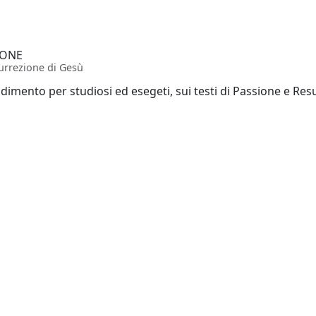
o
IONE
urrezione di Gesù
imento per studiosi ed esegeti, sui testi di Passione e Res