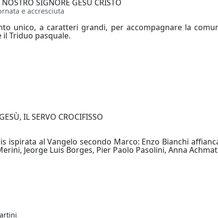
I NOSTRO SIGNORE GESÙ CRISTO
rnata e accresciuta
o unico, a caratteri grandi, per accompagnare la comuni
 il Triduo pasquale.
 GESÙ, IL SERVO CROCIFISSO
is ispirata al Vangelo secondo Marco: Enzo Bianchi affianca
 Merini, Jeorge Luis Borges, Pier Paolo Pasolini, Anna Achma
rtini