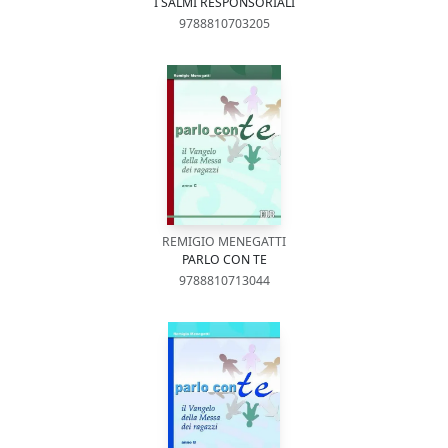
I SALMI RESPONSORIALI
9788810703205
REMIGIO MENEGATTI
PARLO CON TE
9788810713044