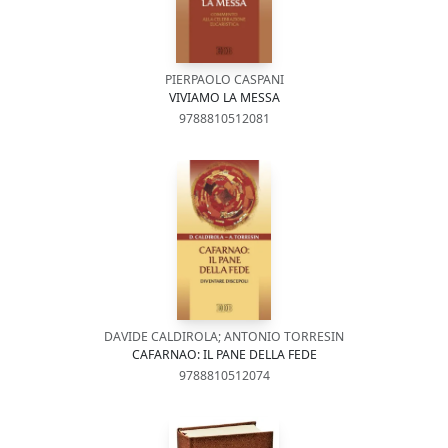
PIERPAOLO CASPANI
VIVIAMO LA MESSA
9788810512081
DAVIDE CALDIROLA; ANTONIO TORRESIN
CAFARNAO: IL PANE DELLA FEDE
9788810512074