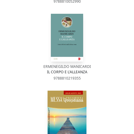
9788810052990
ERMENEGILDO MANICARDI
IL CORPO E L'ALLEANZA
9788810219355