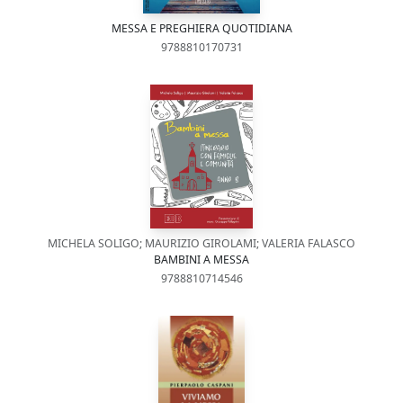
MESSA E PREGHIERA QUOTIDIANA
9788810170731
MICHELA SOLIGO; MAURIZIO GIROLAMI; VALERIA FALASCO
BAMBINI A MESSA
9788810714546