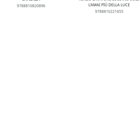
L'AMAI PIÙ DELLA LUCE
9788810820896
9788810221655