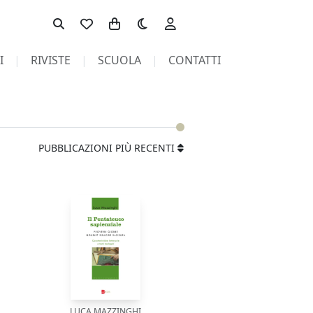
Toggle theme
I
RIVISTE
SCUOLA
CONTATTI
PUBBLICAZIONI PIÙ RECENTI
LUCA MAZZINGHI