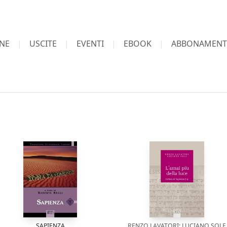
NE
USCITE
EVENTI
EBOOK
ABBONAMENT
SAPIENZA
RENZO LAVATORI; LUCIANO SOLE