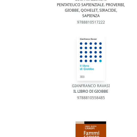
PENTATEUCO SAPIENZIALE. PROVERBI,
GIOBBE, QOHELET, SIRACIDE,
SAPIENZA
9788810517222
GIANFRANCO RAVASI
IL LIBRO DI GIOBBE
9788810558485