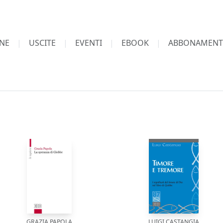
NE
USCITE
EVENTI
EBOOK
ABBONAMENT
GRAZIA PAPOLA
LUIGI CASTANGIA