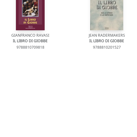
GIANFRANCO RAVASI
JEAN RADERMAKERS
IL LIBRO DI GIOBBE
IL LIBRO DI GIOBBE
9788810709818
9788810201527