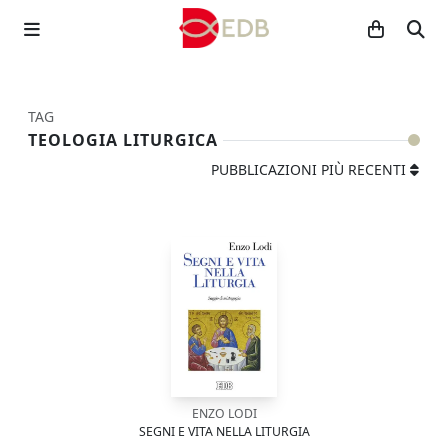
TAG
TEOLOGIA LITURGICA
PUBBLICAZIONI PIÙ RECENTI
ENZO LODI
SEGNI E VITA NELLA LITURGIA