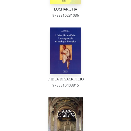
EUCHARISTIA
9788810231036
L' IDEA DI SACRIFICIO
9788810403815