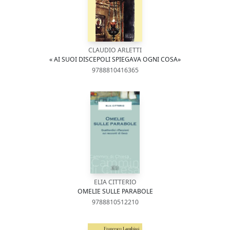
CLAUDIO ARLETTI
« AI SUOI DISCEPOLI SPIEGAVA OGNI COSA»
9788810416365
ELIA CITTERIO
OMELIE SULLE PARABOLE
9788810512210