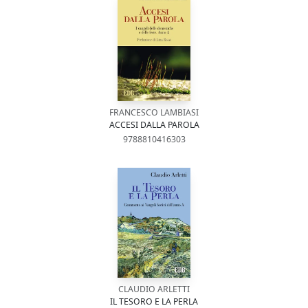
FRANCESCO LAMBIASI
ACCESI DALLA PAROLA
9788810416303
CLAUDIO ARLETTI
IL TESORO E LA PERLA