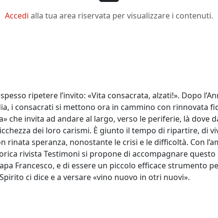
Accedi
alla tua area riservata per visualizzare i contenuti.
pesso ripetere l’invito: «Vita consacrata, alzati!». Dopo l’A
dia, i consacrati si mettono ora in cammino con rinnovata fid
ta» che invita ad andare al largo, verso le periferie, là dove
ricchezza dei loro carismi. È giunto il tempo di ripartire, di 
rinata speranza, nonostante le crisi e le difficoltà. Con l’ami
storica rivista Testimoni si propone di accompagnare quest
pa Francesco, e di essere un piccolo efficace strumento per
Spirito ci dice e a versare «vino nuovo in otri nuovi».