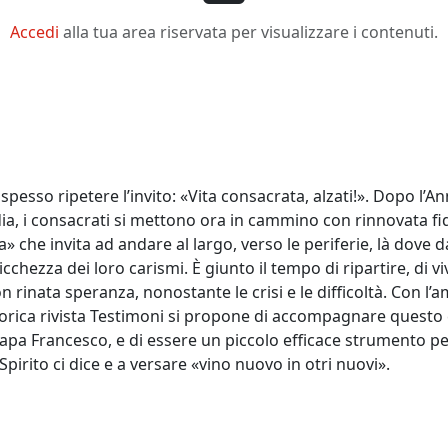
Accedi
alla tua area riservata per visualizzare i contenuti.
pesso ripetere l’invito: «Vita consacrata, alzati!». Dopo l’A
dia, i consacrati si mettono ora in cammino con rinnovata fid
ta» che invita ad andare al largo, verso le periferie, là dove
ricchezza dei loro carismi. È giunto il tempo di ripartire, di 
rinata speranza, nonostante le crisi e le difficoltà. Con l’ami
storica rivista Testimoni si propone di accompagnare quest
pa Francesco, e di essere un piccolo efficace strumento per
Spirito ci dice e a versare «vino nuovo in otri nuovi».